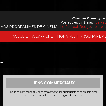
Cinéma Commynes
Vos autres cinémas :
Le Fa
VOS PROGRAMMES DE CINÉMA :
Le Fauteuil Rouge
,
Le stel
|
|
|
ACCUEIL
À L'AFFiCHE
HORAiRES
PROCHAiNEM
e :
LIENS COMMERCIAUX
Ces liens commerciaux sont totalement indépendants et sans lien avec
les offres et l'achat de place en ligne du cinéma.