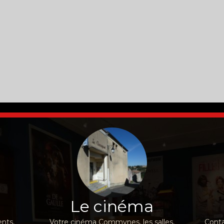
Le cinéma
nts,
Votre cinéma Commynes, les salles,
Conta