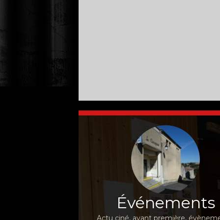
Événements
Actu ciné, avant première, évèneme