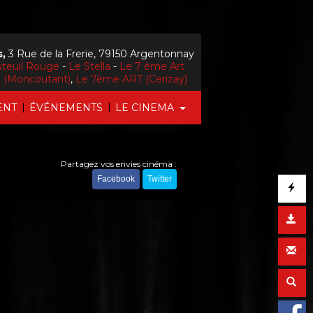
,
3 Rue de la Frerie, 79150 Argentonnay
uteuil Rouge
-
Le Stella
-
Le 7 ème Art
la (Moncoutant)
,
Le 7ème ART (Cerizay)
|
|
ENT
ÉVÉNEMENTS
LE CINEMA
Partagez vos envies cinéma :
Facebook
Twitter