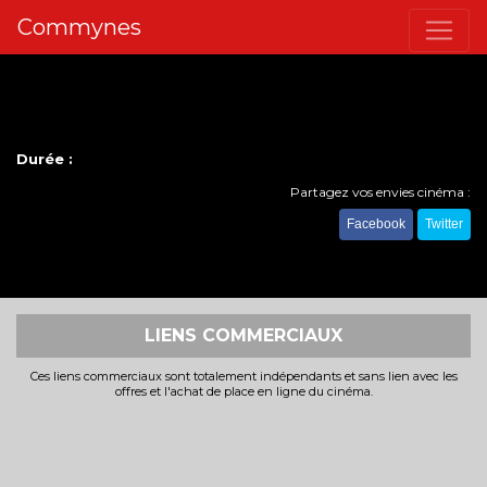
Commynes
Durée :
Partagez vos envies cinéma :
Facebook
Twitter
LIENS COMMERCIAUX
Ces liens commerciaux sont totalement indépendants et sans lien avec les
offres et l'achat de place en ligne du cinéma.